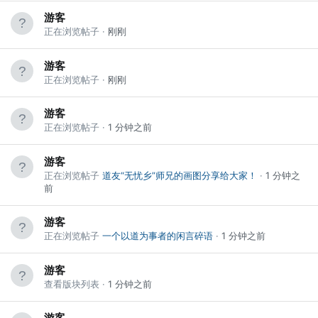
游客
正在浏览帖子
刚刚
游客
正在浏览帖子
刚刚
游客
正在浏览帖子
1 分钟之前
游客
正在浏览帖子
道友“无忧乡”师兄的画图分享给大家！
1 分钟之
前
游客
正在浏览帖子
一个以道为事者的闲言碎语
1 分钟之前
游客
查看版块列表
1 分钟之前
游客